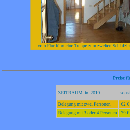
vom Flur führt eine Treppe zum zweiten Schlafzi
Preise f
ZEITRAUM in 2019
sonst
Belegung mit zwei Personen
62 €
Belegung mit 3 oder 4 Personen
79 €